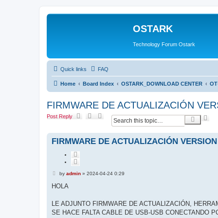
OSTARK
Technology Forum Ostark
Quick links
FAQ
Home
Board Index
OSTARK_DOWNLOAD CENTER
OT
FIRMWARE DE ACTUALIZACIÓN VER
Post Reply
A
S
d
e
v
a
a
r
FIRMWARE DE ACTUALIZACIÓN VERSION
n
c
c
h
Q
e
u
d
o
s
P
by
admin
»
2024-04-24 0:29
t
e
o
e
s
a
HOLA
t
r
c
LE ADJUNTO FIRMWARE DE ACTUALIZACIÓN, HERRAM
h
SE HACE FALTA CABLE DE USB-USB CONECTANDO PC