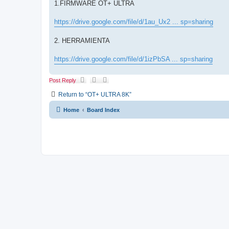
1.FIRMWARE OT+ ULTRA
https://drive.google.com/file/d/1au_Ux2 ... sp=sharing
2. HERRAMIENTA
https://drive.google.com/file/d/1izPbSA ... sp=sharing
Post Reply
Return to “OT+ ULTRA 8K”
Home
Board Index