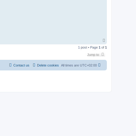
T
o
1 post • Page
1
of
1
p
Jump to
Contact us
Delete cookies
All times are
UTC+02:00