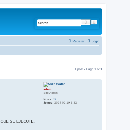
S
A
e
d
a
v
r
a
c
n
h
c
Register
Login
e
d
s
e
a
r
c
h
1 post • Page
1
of
1
admin
Site Admin
Posts:
39
Joined:
2024-02-19 3:32
 QUE SE EJECUTE,